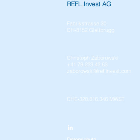
REFL Invest AG
Fabrikstrasse 30
CH-8152 Glattbrugg
Christoph Zaborowski
+41 79 223 42 83
zaborowski@reflinvest.com
CHE-328.816.346 MWST
Datenschutz