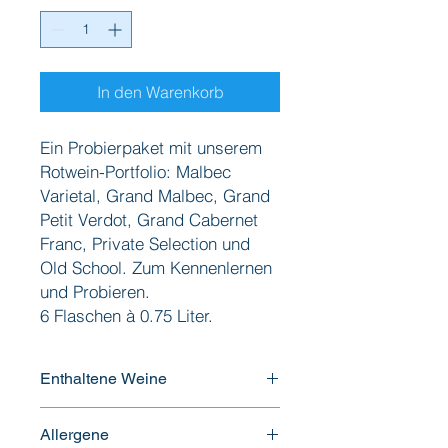
In den Warenkorb
Ein Probierpaket mit unserem
Rotwein-Portfolio: Malbec
Varietal, Grand Malbec, Grand
Petit Verdot, Grand Cabernet
Franc, Private Selection und
Old School. Zum Kennenlernen
und Probieren.
6 Flaschen à 0.75 Liter.
Enthaltene Weine
1 Flasche à 0.75 Liter Private
Allergene
Selection, Rotwein, Alkohol 15.5%