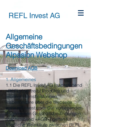
REFL Invest AG
Allgemeine
Geschäftsbedingungen
Alpasion Webshop
Download AGB
1. Allgemeines
1.1 Die REFL Invest AG (nachstehend
«REFL») vertreibt Produkte und
erbringt Dienstleistungen,
insbesondere über die Webseite
www.reflinvest.com
. Die vorliegenden
Allgemeinen Geschäftsbedingungen
(nachstehend «AGB») gelten für
sämtliche Weinkäufe zwischen REFL