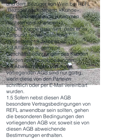
und dem Bezüger von Wein bei REFL
(Bezüger nachstehend «Kunde»,
REFL und der Kunde zusammen
nachstehend «Parteien»).
1.2 Der Kunde garantiert, dass er im
Zeitpunkt seiner Bestellung
mindestens 18 Jahre alt ist.
1.3 Allfällige allgemeine
Geschäftsbedingungen des Kunden
werden hiermit wegbedungen.
1.4 Abweichungen von den
vorliegenden AGB sind nur gültig,
wenn diese von den Parteien
schriftlich oder per E-Mail vereinbart
wurden.
1.5 Sofern nebst diesen AGB
besondere Vertragsbedingungen von
REFL anwendbar sein sollten, gehen
die besonderen Bedingungen den
vorliegenden AGB vor, soweit sie von
diesen AGB abweichende
Bestimmungen enthalten.